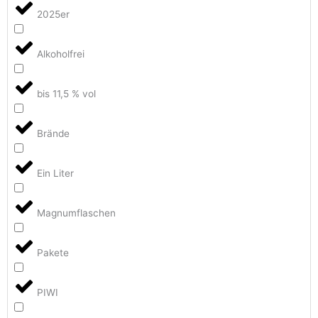
2025er
Alkoholfrei
bis 11,5 % vol
Brände
Ein Liter
Magnumflaschen
Pakete
PIWI