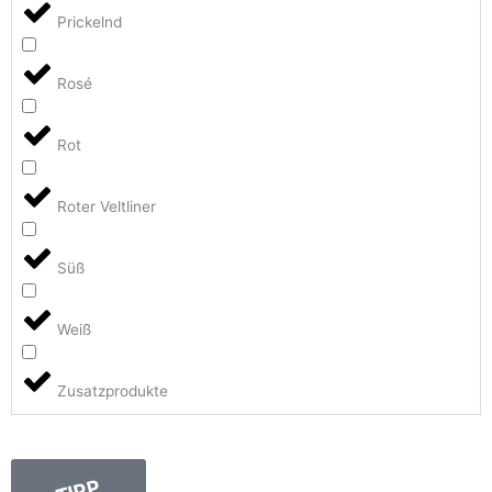
Prickelnd
Rosé
Rot
Roter Veltliner
Süß
Weiß
Zusatzprodukte
TIPP