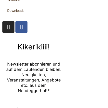
Downloads
I
F
n
a
s
c
t
e
Kikerikiiii!
a
b
g
o
r
o
Newsletter abonnieren und
a
k
auf dem Laufenden bleiben:
m
-
Neuigkeiten,
f
Veranstaltungen, Angebote
etc. aus dem
Neudeggerhof!*
E-