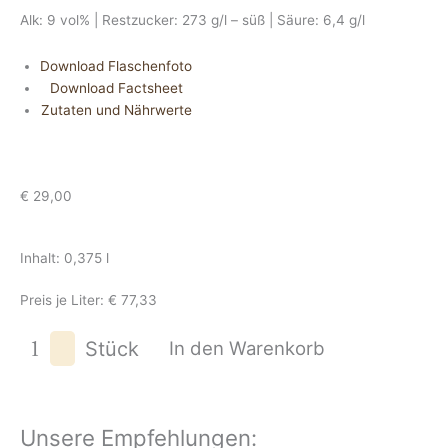
Alk: 9 vol% | Restzucker: 273 g/l – süß | Säure: 6,4 g/l
Download Flaschenfoto
Download Factsheet
Zutaten und Nährwerte
€
29,00
Inhalt: 0,375 l
Preis je Liter: € 77,33
Eiswein
Stück
In den Warenkorb
2023
Menge
Unsere Empfehlungen: