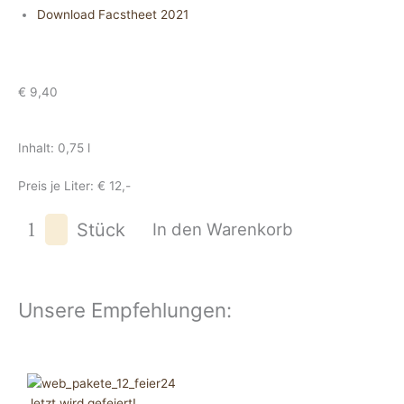
Download Facstheet 2021
€
9,40
Inhalt: 0,75 l
Preis je Liter: € 12,-
Zweigelt
Stück
In den Warenkorb
Wagram
2023
Menge
Unsere Empfehlungen:
Jetzt wird gefeiert!