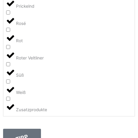
Prickelnd
Rosé
Rot
Roter Veltliner
Süß
Weiß
Zusatzprodukte
TIPP