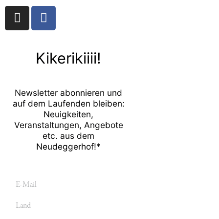
I
F
n
a
s
c
t
e
Kikerikiiii!
a
b
g
o
r
o
Newsletter abonnieren und
a
k
auf dem Laufenden bleiben:
m
-
Neuigkeiten,
f
Veranstaltungen, Angebote
etc. aus dem
Neudeggerhof!*
E-
Mail
Land