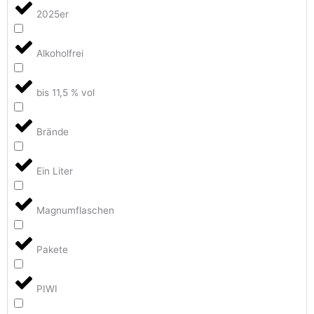
2025er
Alkoholfrei
bis 11,5 % vol
Brände
Ein Liter
Magnumflaschen
Pakete
PIWI