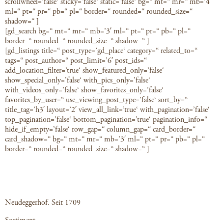
scrollwheel=’false‘ sticky=’false‘ static=’false‘ bg=“ mt=“ mr=“ mb=’4′
ml=“ pt=“ pr=“ pb=“ pl=“ border=“ rounded=“ rounded_size=“
shadow=“ ]
[gd_search bg=“ mt=“ mr=“ mb=’3′ ml=“ pt=“ pr=“ pb=“ pl=“
border=“ rounded=“ rounded_size=“ shadow=“ ]
[gd_listings title=“ post_type=’gd_place‘ category=“ related_to=“
tags=“ post_author=“ post_limit=’6′ post_ids=“
add_location_filter=’true‘ show_featured_only=’false‘
show_special_only=’false‘ with_pics_only=’false‘
with_videos_only=’false‘ show_favorites_only=’false‘
favorites_by_user=“ use_viewing_post_type=’false‘ sort_by=“
title_tag=’h3′ layout=’2′ view_all_link=’true‘ with_pagination=’false‘
top_pagination=’false‘ bottom_pagination=’true‘ pagination_info=“
hide_if_empty=’false‘ row_gap=“ column_gap=“ card_border=“
card_shadow=“ bg=“ mt=“ mr=“ mb=’3′ ml=“ pt=“ pr=“ pb=“ pl=“
border=“ rounded=“ rounded_size=“ shadow=“ ]
Neudeggerhof. Seit 1709