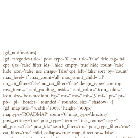
[gd_notifications]
[gd_categories title=“ post_type=’0′ cpt_title=’false‘ title_tag=’h4′
cpt_ajax=’false‘ filter_ids=“ hide_empty=’true‘ hide_count=’false‘
hide_icon=’false‘ use_image=’false‘ cpt_left=’false‘ sort_by=’count‘
max_level=’1′ max_count=’all‘ max_count_child=’all‘
no_cpt_filter=’false‘ no_cat_filter=’false‘ design_type=’icon-top‘
row_items=“ card_padding_inside=“ card_color=“ icon_color=“
icon_size=’box-medium‘ bg=“ mt=“ mr=“ mb=’3′ ml=“ pt=“ pr=“
pb=“ pl=“ border=“ rounded=“ rounded_size=“ shadow=“ ]
[gd_map title=“ width=’100%‘ height=’300px‘
maptype=’ROADMAP‘ zoom=’0′ map_type=’directory‘
post_settings=’true‘ post_type=“ terms=“ tick_terms=“ tags=“
all_posts=’false‘ post_id=“ search_filter=’true‘ post_type_filter=’true‘
cat_filter=’true‘ child_collapse=’true‘ map_directions=’false‘